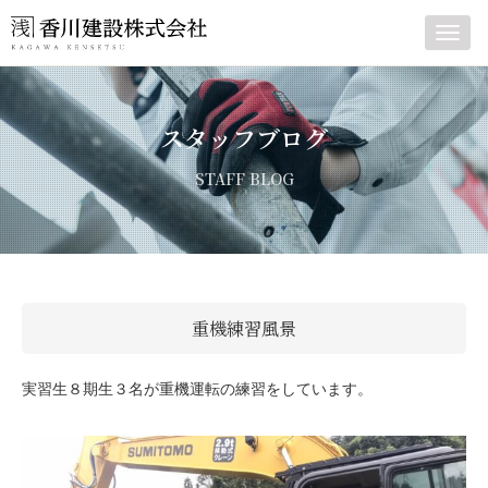
Toggl
navig
スタッフブログ
STAFF BLOG
重機練習風景
実習生８期生３名が重機運転の練習をしています。